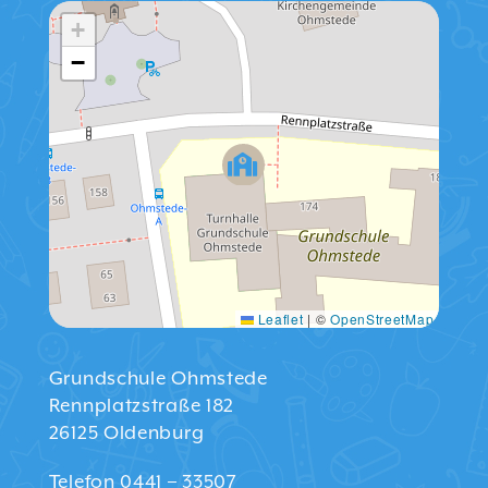
+
−
Leaflet
|
©
OpenStreetMap
Grundschule Ohmstede
Rennplatzstraße 182
26125 Oldenburg
Telefon 0441 – 33507