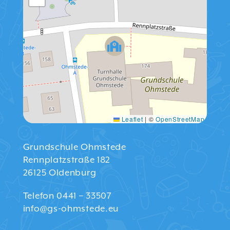
Leaflet
|
©
OpenStreetMap
Grundschule Ohmstede
Rennplatzstraße 182
26125 Oldenburg
Telefon 0441 – 33507
info@gs-ohmstede.eu