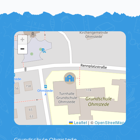
+
−
Leaflet
|
©
OpenStreetMap
Grundschule Ohmstede