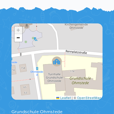
+
−
Leaflet
|
©
OpenStreetMap
Grundschule Ohmstede